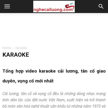
Home
Karaoke
KARAOKE
Tổng hợp video karaoke cải lương, tân cổ giao
duyên, vọng cổ mới nhất
Cải lương, tân cổ và vọng cổ đều là những dòng nhạc mang
tính dân tộc của đất nước Việt Nam, xuất hiện và trở thành
bộ môn văn hóa nghệ thuật sân khấu từ những năm 1975 và