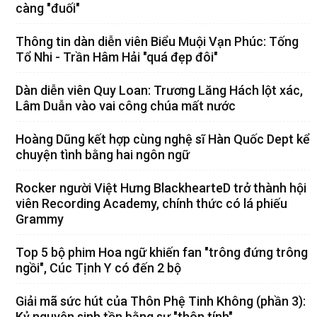
càng "đuối"
Thông tin dàn diễn viên Biểu Muội Vạn Phúc: Tống
Tổ Nhi - Trần Hâm Hải "quá đẹp đôi"
Dàn diễn viên Quy Loan: Trương Lăng Hách lột xác,
Lâm Duẫn vào vai công chúa mất nước
Hoàng Dũng kết hợp cùng nghệ sĩ Hàn Quốc Dept kể
chuyện tình bằng hai ngôn ngữ
Rocker người Việt Hưng BlackhearteD trở thành hội
viên Recording Academy, chính thức có lá phiếu
Grammy
Top 5 bộ phim Hoa ngữ khiến fan "trông đứng trông
ngồi", Cúc Tịnh Y có đến 2 bộ
Giải mã sức hút của Thôn Phệ Tinh Không (phần 3):
Kỷ nguyên sinh tồn bằng sự "thôn tính"