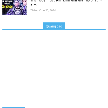
Trích Đoạn “Lưu Kim Đính Giải Giá Thọ Châu” –
Kim...
Tháng Chín 23, 2024
Quảng cáo