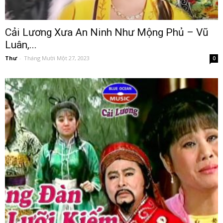
Cải Lương Xưa An Ninh Như Mộng Phủ – Vũ
Luân,...
Thư
-
Tháng Mười Một 27, 2023
0