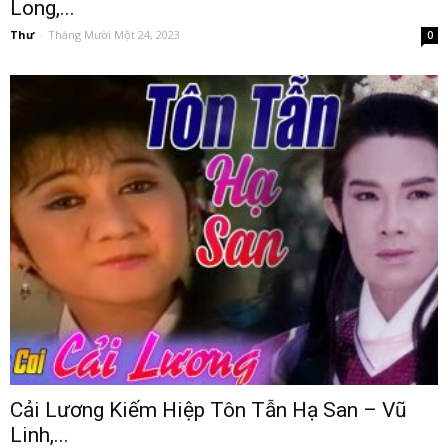
Long,...
Thư
-
Tháng Mười Một 24, 2023
0
Cải Lương Kiếm Hiệp Tôn Tẫn Hạ San – Vũ
Linh,...