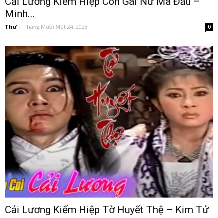
Cải Lương Kiếm Hiệp Con Gái Nữ Ma Đầu –
Minh...
Thư
-
Tháng Mười Một 24, 2023
0
Cải Lương Kiếm Hiệp Tờ Huyết Thệ – Kim Tử