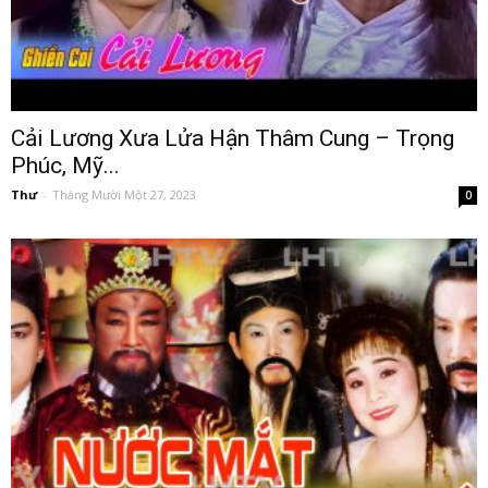
Cải Lương Xưa Lửa Hận Thâm Cung – Trọng
Phúc, Mỹ...
Thư
-
Tháng Mười Một 27, 2023
0