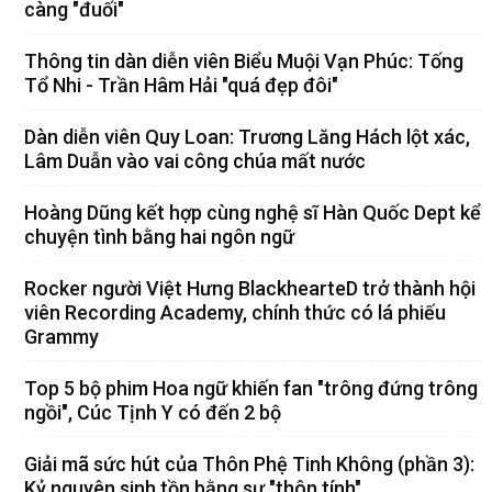
càng "đuối"
Thông tin dàn diễn viên Biểu Muội Vạn Phúc: Tống
Tổ Nhi - Trần Hâm Hải "quá đẹp đôi"
Dàn diễn viên Quy Loan: Trương Lăng Hách lột xác,
Lâm Duẫn vào vai công chúa mất nước
Hoàng Dũng kết hợp cùng nghệ sĩ Hàn Quốc Dept kể
chuyện tình bằng hai ngôn ngữ
Rocker người Việt Hưng BlackhearteD trở thành hội
viên Recording Academy, chính thức có lá phiếu
Grammy
Top 5 bộ phim Hoa ngữ khiến fan "trông đứng trông
ngồi", Cúc Tịnh Y có đến 2 bộ
Giải mã sức hút của Thôn Phệ Tinh Không (phần 3):
Kỷ nguyên sinh tồn bằng sự "thôn tính"