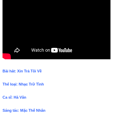
Bài hát: Xin Trả Tôi Về
Thể loại: Nhạc Trữ Tình
Ca sĩ: Hà Vân
Sáng tác: Mặc Thế Nhân