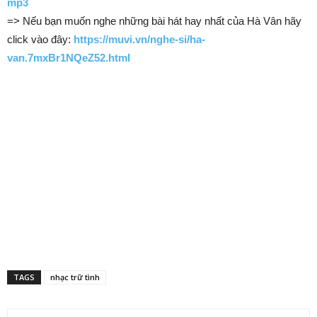
mp3
=> Nếu bạn muốn nghe những bài hát hay nhất của Hà Vân hãy
click vào đây:
https://muvi.vn/nghe-si/ha-
van.7mxBr1NQeZ52.html
TAGS
nhạc trữ tình