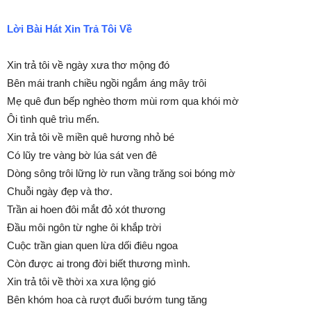
Lời Bài Hát Xin Trả Tôi Về
Xin trả tôi về ngày xưa thơ mộng đó
Bên mái tranh chiều ngồi ngắm áng mây trôi
Mẹ quê đun bếp nghèo thơm mùi rơm qua khói mờ
Ôi tình quê trìu mến.
Xin trả tôi về miền quê hương nhỏ bé
Có lũy tre vàng bờ lúa sát ven đê
Dòng sông trôi lững lờ run vầng trăng soi bóng mờ
Chuỗi ngày đẹp và thơ.
Trần ai hoen đôi mắt đỏ xót thương
Ðầu môi ngôn từ nghe ôi khắp trời
Cuộc trần gian quen lừa dối điêu ngoa
Còn được ai trong đời biết thương mình.
Xin trả tôi về thời xa xưa lộng gió
Bên khóm hoa cà rượt đuổi bướm tung tăng