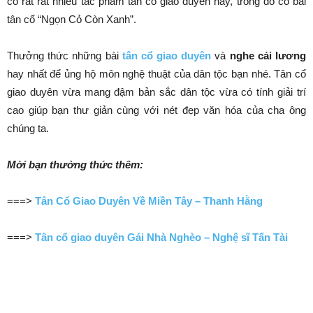
có rất rất nhiều tac phẩm tân cổ giao duyên hay, trong đó có bài
tân cổ “Ngọn Cỏ Còn Xanh”.
Thưởng thức những bài
tân cổ giao duyên
và
nghe cải lương
hay nhất để ủng hộ môn nghệ thuật của dân tộc bạn nhé. Tân cổ
giao duyên vừa mang đậm bản sắc dân tộc vừa có tính giải trí
cao giúp bạn thư giản cùng với nét đẹp văn hóa của cha ông
chúng ta.
Mời bạn thưởng thức thêm:
===>
Tân Cổ Giao Duyên Về Miền Tây – Thanh Hằng
===>
Tân cổ giao duyên Gái Nhà Nghèo – Nghệ sĩ Tấn Tài