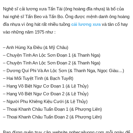
Nghệ sĩ cải lương xưa Tấn Tài (ông hoàng đĩa nhựa) là bố của
hai nghệ sĩ Tấn Beo và Tấn Bo. Ông được mệnh danh ông hoàng
đĩa nhựa vì ông hát rất nhiều tuồng
cải lương xưa
và tân cổ hay
vào những năm 1975 như :
– Anh Hùng Xạ Điêu (& Mỹ Châu)
– Chuyện Tình An Lộc Sơn Đoạn 1 (& Thanh Nga)
– Chuyện Tình An Lộc Sơn Đoạn 2 (& Thanh Nga)
– Dương Quí Phi Và An Lộc Sơn (& Thanh Nga, Ngọc Giàu…)
– Hai Mối Tuyệt Tình (& Bạch Tuyết)
– Hạng Võ Biệt Ngư Cơ Đoạn 1 (& Lệ Thủy)
– Hạng Võ Biệt Ngư Cơ Đoạn 2 (& Lệ Thủy)
– Người Phu Khiêng Kiệu Cưới (& Lệ Thủy)
– Thoại Khanh Châu Tuấn Đoạn 1 (& Phượng Liên)
– Thoại Khanh Châu Tuấn Đoạn 2 (& Phượng Liên)
Bạn đừng quên truy cập website nghecailuong.com mỗi ngày để