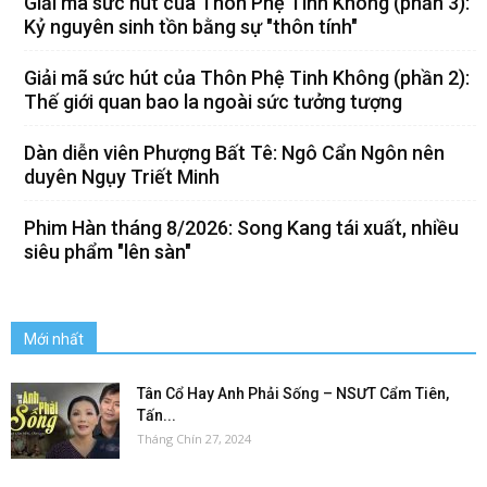
Giải mã sức hút của Thôn Phệ Tinh Không (phần 3):
Kỷ nguyên sinh tồn bằng sự "thôn tính"
Giải mã sức hút của Thôn Phệ Tinh Không (phần 2):
Thế giới quan bao la ngoài sức tưởng tượng
Dàn diễn viên Phượng Bất Tê: Ngô Cẩn Ngôn nên
duyên Ngụy Triết Minh
Phim Hàn tháng 8/2026: Song Kang tái xuất, nhiều
siêu phẩm "lên sàn"
Mới nhất
Tân Cổ Hay Anh Phải Sống – NSƯT Cẩm Tiên,
Tấn...
Tháng Chín 27, 2024