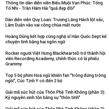
Thông tin dàn diễn viên Biểu Muội Vạn Phúc: Tống
Tổ Nhi - Trần Hâm Hải "quá đẹp đôi"
Dàn diễn viên Quy Loan: Trương Lăng Hách lột xác,
Lâm Duẫn vào vai công chúa mất nước
Hoàng Dũng kết hợp cùng nghệ sĩ Hàn Quốc Dept kể
chuyện tình bằng hai ngôn ngữ
Rocker người Việt Hưng BlackhearteD trở thành hội
viên Recording Academy, chính thức có lá phiếu
Grammy
Top 5 bộ phim Hoa ngữ khiến fan "trông đứng trông
ngồi", Cúc Tịnh Y có đến 2 bộ
Giải mã sức hút của Thôn Phệ Tinh Không (phần 3):
Kỷ nguyên sinh tồn bằng sự "thôn tính"
Giải mã sức hút của Thôn Phệ Tinh Không (phần 2):