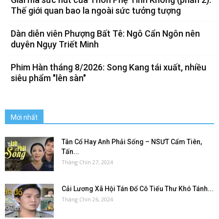
Thế giới quan bao la ngoài sức tưởng tượng
Dàn diễn viên Phượng Bất Tê: Ngô Cẩn Ngôn nên
duyên Ngụy Triết Minh
Phim Hàn tháng 8/2026: Song Kang tái xuất, nhiều
siêu phẩm "lên sàn"
Mới nhất
Tân Cổ Hay Anh Phải Sống – NSƯT Cẩm Tiên,
Tấn...
Tháng Chín 27, 2024
Cải Lương Xã Hội Tán Đổ Cô Tiểu Thư Khó Tánh...
Tháng Chín 26, 2024