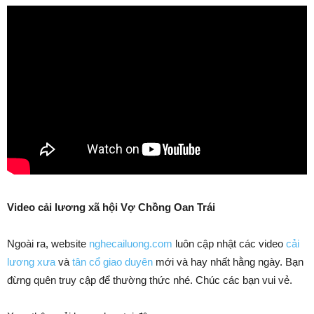
Video cải lương xã hội Vợ Chồng Oan Trái
Ngoài ra, website
nghecailuong.com
luôn cập nhật các video
cải
lương xưa
và
tân cổ giao duyên
mới và hay nhất hằng ngày. Bạn
đừng quên truy cập để thường thức nhé. Chúc các bạn vui vẻ.