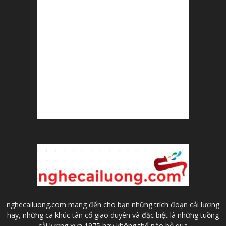
nghecailuong.com mang đến cho bạn những trích đoạn cải lương
hay, những ca khúc tân cổ giao duyên và đặc biệt là những tuồng
cải lương xưa 1975 hay không thể nào bỏ qua