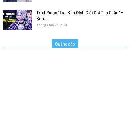
Trích Đoạn “Lưu Kim Đính Giải Giá Thọ Châu” –
Kim...
Tháng Chín 23, 2024
Quảng cáo