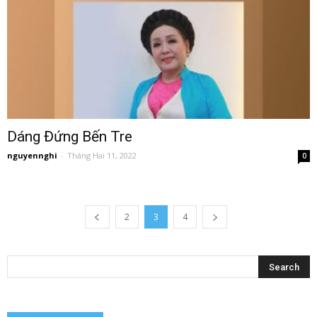
Dáng Đứng Bến Tre
nguyennghi
-
Tháng Hai 11, 2022
0
2
3
4