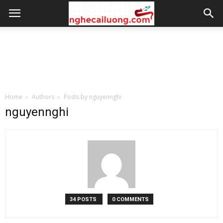
Home
Authors
Posts by nguyennghi
nguyennghi
34 POSTS
0 COMMENTS